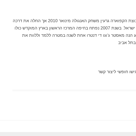
הקבוצה בארץ פועלת כשלוחה רשמית של קבוצת הקפוארה גרעין משחק האנגולה מינואר 2010 אך החלה את דרכה
בסוף שנת 2005 תחת השם קפוארה אנגולה ישראל. בשנת 2007 נפתח בחיפה המרכז הראשון בארץ המוקדש כולו
ת הקפוארה אנגולה ומשנת 2008 מגיע הנה מאסטר ג’וגו די דנטרו אחת לשנה במטרה ללמד וללוות את