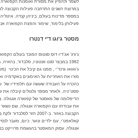
לשמר ולהפיץ את מסורת ואומנות הקפוארה א
במרוצת השנים התרחבה פעילות הקבוצה לאזור
במספר מדינות בעולם, ביניהן קנדה, איטליה
פעילותן בלימוד, שימור והפצת הקפוארה אנ
מסטר ג’וגו ד’י דנטרו
ג’ורג’ אג’דיו דוס סנטוס המוכר בעולם הקפו
1982 במבצר סנט אנטוניו, סלבדור, בהאי
כהכרה על העבודה שעשה עם תלמידיו של ש
הקבוצה באזור. ב-2007 חז
קאלאפט’י, עם ילדים ונוער. כיום, מעבר לנ
אנגולה, עסוק המאסטר בהגשמת פרוייקט בני