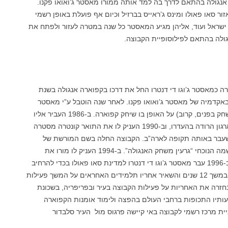
נגולה בהתאם לדרך בה למד אותה ממורו מאסטר ג’ואואו פקנו.
 סאו פאולו ומינס ג’ראייס בברזיל וכיום אף פועלת באופן רשמי
 ישראל ועוד, אליהן מגיע המאסטר כל שנה במטרה לעזור ולפתח את
גולה בהתאם לפילוסופיית הקבוצה.
ארה כמאסטר ג’וגו די דנטרו החל את דרכו בקפוארה אנגולה בשנת
ה, באקדמיה של מאסטר ג’ואואו פקנו. לאחר שנה הוטבל ע”י מאסטר
ג’ואואו גרנד’י , ממנו גם קיבל את הכינוי (משחק בפנים, קרוב) על האופן בו שיחק קפוארה. ב-1986 העביר אליו
מורו את האחריות על האימונים באקדמיה וארגון הרודה בהעדרו, וב-1990 העניק לו את התואר קונטרה מסטרה
עבר באותה תקופה לארה”ב. הקבוצה החלה בשם המורשת של
פסט’יניה, ולאחר מספר גלגולים קיבלה את שמה הנוכחי “גרעין משחק האנגולה”. ב-1994 העניק לו מורו את
הדיפלומה של מאסטר של קפוארה אנגולה. ב-1996 עבר מאסטר ג’וגו די דנטרו למדינת סאו פאולו בכדי להרחיב
את עבודתו עם הקפוארה אנגולה, שם נשאר במשך 12 שנים והשאיר אחריו תלמידים האחראים על המשך פעילות
ר לסלבדור ולקח בחזרה את האחריות על פעילות הקבוצה בעיר ובפריפריה, בשכונת
סיעותיו התכופות ברחבי העולם בהפצה ולימוד אומנות הקפוארה
ית מרכז רשמי לקבוצה באי קיישה פרגוס מול העיר סלבדור