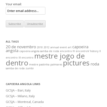
Your email:
ALL TAGS
20 de novembro
capoeira
2010
2012
annual event
art
angola
capoeira angola samba de roda
encontro IV
encontroV
history
II
mestre jogo de
encontro
III encontro
dentro
pictures
roda
mestre pastinha
palmares
samba de roda
zumbi
CAPOEIRA ANGOLA LINKS
GCSJA – Bari, Italy
GCSJA – Milano, Italy
GCSJA – Montreal, Canada