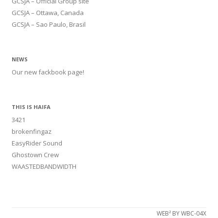
GCSJA – Official Group site
GCSJA – Ottawa, Canada
GCSJA – Sao Paulo, Brasil
NEWS
Our new fackbook page!
THIS IS HAIFA
3421
brokenfingaz
EasyRider Sound
Ghostown Crew
WAASTEDBANDWIDTH
WEB² BY WBC-04X