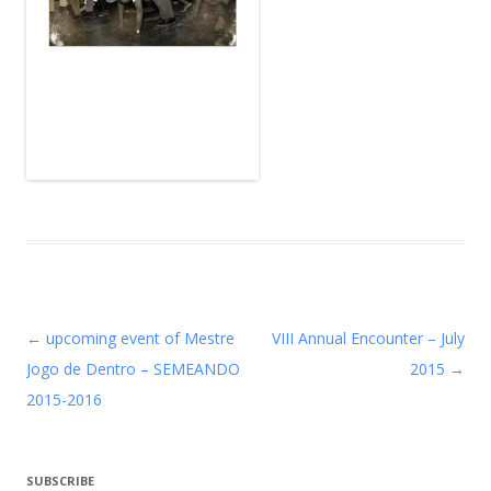
Post navigation
←
upcoming event of Mestre
VIII Annual Encounter – July
Jogo de Dentro – SEMEANDO
2015
→
2015-2016
SUBSCRIBE